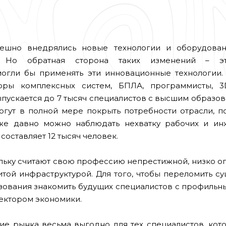
ешно внедрялись новые технологии и оборудован
ы. Но обратная сторона таких изменений – э
огли бы применять эти инновационные технологии.
торы комплексных систем, БПЛА, программисты, 3
пускается до 7 тысяч специалистов с высшим образов
гут в полной мере покрыть потребности отрасли, п
уже давно можно наблюдать нехватку рабочих и ин
оставляет 12 тысяч человек.
ольку считают свою профессию непрестижной, низко о
итой инфраструктурой. Для того, чтобы переломить 
зования знакомить будущих специалистов с профильн
ектором экономики.
ние рынка весьма выгодно для тех специалистов, ко