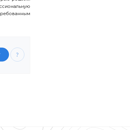
ссиональную
требованным
У