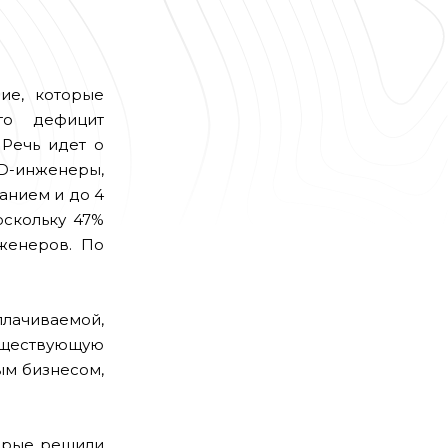
ие, которые
то дефицит
 Речь идет о
D-инженеры,
анием и до 4
оскольку 47%
женеров. По
плачиваемой,
существующую
ым бизнесом,
торые решили