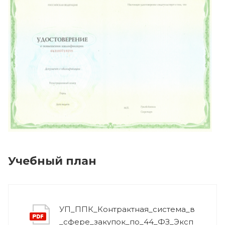
Учебный план
УП_ППК_Контрактная_система_в
_сфере_закупок_по_44_ФЗ_Эксп