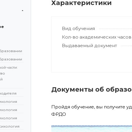
Характеристики
ое
Вид обучения
Кол-во академических часов
Выдаваемый документ
бразовании
бразовании
ой части:
тво
ой
Документы об образ
водителя
сихология
Пройдя обучение, вы получите у
сихология
ФРДО
сихология
сихология