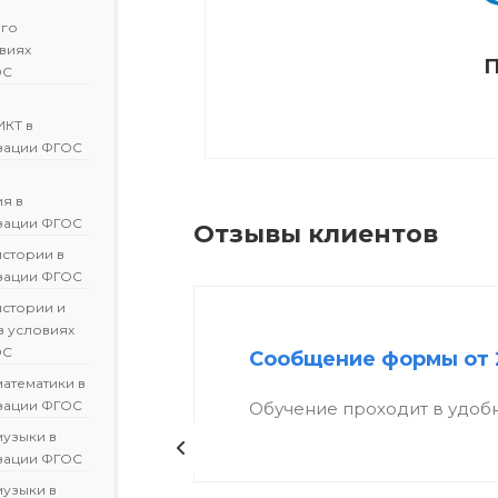
ого
овиях
П
ОС
ИКТ в
зации ФГОС
я в
зации ФГОС
Отзывы клиентов
истории в
зации ФГОС
истории и
в условиях
ОС
Сообщение формы от 
атематики в
зации ФГОС
Обучение проходит в удоб
музыки в
зации ФГОС
музыки в