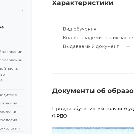
Характеристики
ое
Вид обучения
Кол-во академических часов
Выдаваемый документ
бразовании
бразовании
ой части:
тво
ой
Документы об образ
водителя
сихология
Пройдя обучение, вы получите у
сихология
ФРДО
сихология
сихология