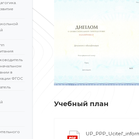
агогика.
звитие
школьной
ой
пп
итания
ководитель
 начальном
ании в
зации ФГОС
атель
ой
Учебный план
ительного
UP_PPP_Ucitel'_informa