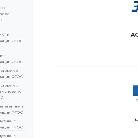
ого
овиях
ОС
АО
ИКТ в
зации ФГОС
я в
зации ФГОС
истории в
зации ФГОС
истории и
в условиях
ОС
атематики в
зации ФГОС
музыки в
зации ФГОС
музыки в