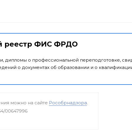
й реестр ФИС ФРДО
и, дипломы о профессиональной переподготовке, свид
дений о документах об образовании и о квалификации
ения можно на сайте
Рособрнадзора
.
64/00647996