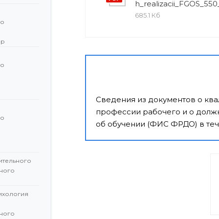
h_realizacii_FGOS_550
685.1 Кб
го
ор
го
й
Сведения из документов о кв
профессии рабочего и о должн
го
об обучении (ФИС ФРДО) в теч
й
ительного
ного
сихология
ного