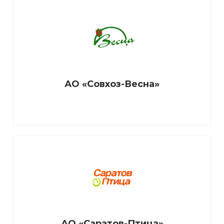
АО «Совхоз-Весна»
АО «Саратов-Птица»