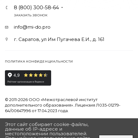
8 (800) 300-58-64
ЗАКАЗАТЬ ЗВОНОК
info@mi-do.pro
г. Саратов, ул Им Пугачева Е.И., д. 161
ПОЛИТИКА КОНФИДЕНЦИАЛЬНОСТИ
© 2011-2026 ООО «Межотраслевой институт
дополнительного образования». Лицензия Л035-01279-
64/00647996 от 17.04.2023 года.
Продолжая использовать наш сайт, вы даете согласие на
Этот сайт собирает cookie-файлы,
обработку файлов Cookies и других пользовательских
данные об IP-адресе и
местоположении пользователей.
данных, в соответствии с
Политикой на обработку